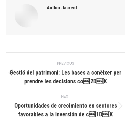
Author:
laurent
Post
PREVIOUS
navigation
Gestió del patrimoni: Les bases a conèixer per
Previous
prendre les decisions co[2D[K
post:
NEXT
Oportunidades de crecimiento en sectores
Next
favorables a la inversión de c[1D[K
post: