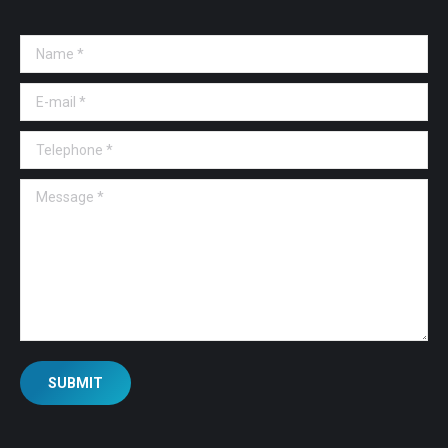
Name *
E-mail *
Telephone *
Message *
SUBMIT