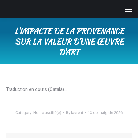
L’IMPACTE DE LA PROVENANCE
SUR LA VALEUR D’UNE ŒUVRE
D’ART
You are here:
Traduction en cours (Català)…
Category:
Non classifié(e)
By
laurent
13 de maig de 2026