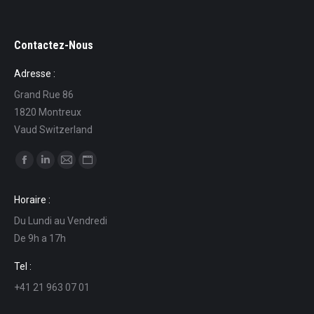
Contactez-Nous
Adresse :
Grand Rue 86
1820 Montreux
Vaud Switzerland
Find us on:
Facebook
Linkedin
Mail
Website
page
page
page
page
Horaire :
opens
opens
opens
opens
Du Lundi au Vendredi
in
in
in
in
De 9h a 17h
new
new
new
new
window
window
window
window
Tel :
+41 21 963 07 01