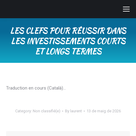
LES CLEFS POUR RÉUSSIR DANS
LES INVESTISSEMENTS COURTS
ET LONGS TERMES
You are here:
Traduction en cours (Català)…
Category:
Non classifié(e)
By
laurent
13 de maig de 2026