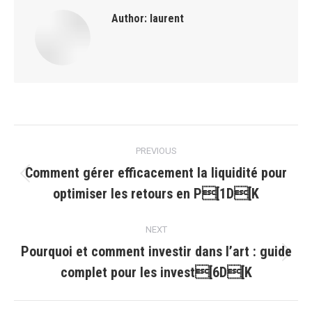
Author:
laurent
Post
PREVIOUS
navigation
Comment gérer efficacement la liquidité pour
Previous
optimiser les retours en P[1D[K
post:
NEXT
Pourquoi et comment investir dans l’art : guide
Next
complet pour les invest[6D[K
post: