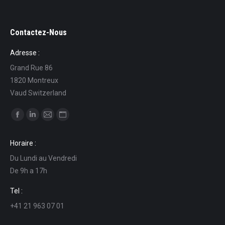
Contactez-Nous
Adresse :
Grand Rue 86
1820 Montreux
Vaud Switzerland
Find us on:
Facebook
Linkedin
Mail
Website
page
page
page
page
Horaire :
opens
opens
opens
opens
Du Lundi au Vendredi
in
in
in
in
De 9h a 17h
new
new
new
new
window
window
window
window
Tel :
+41 21 963 07 01