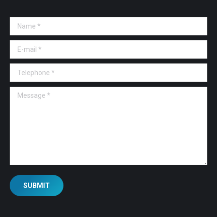
Name *
E-mail *
Telephone *
Message *
SUBMIT