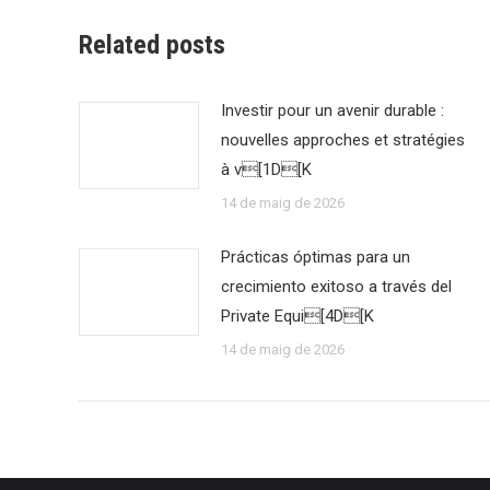
Related posts
Investir pour un avenir durable :
nouvelles approches et stratégies
à v[1D[K
14 de maig de 2026
Prácticas óptimas para un
crecimiento exitoso a través del
Private Equi[4D[K
14 de maig de 2026