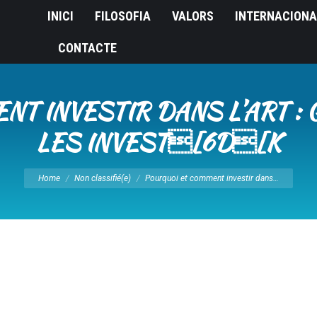
INICI
FILOSOFIA
VALORS
INTERNACIONA
CONTACTE
T INVESTIR DANS L’ART :
LES INVEST[6D[K
You are here:
Home
Non classifié(e)
Pourquoi et comment investir dans…