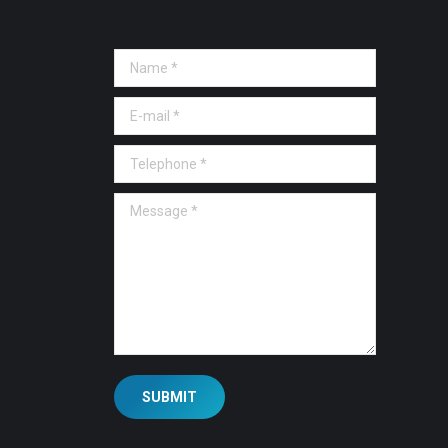
Name *
E-mail *
Telephone *
Message *
SUBMIT