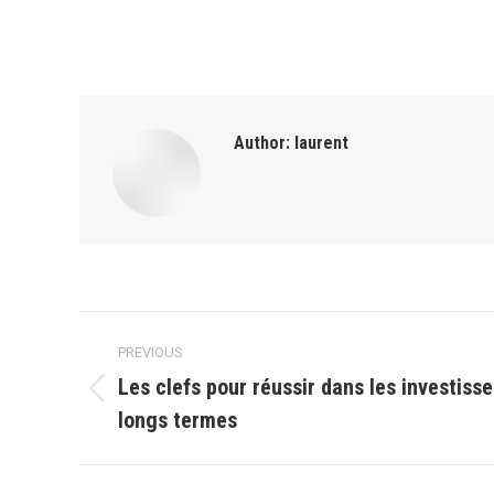
Author:
laurent
Post
PREVIOUS
navigation
Les clefs pour réussir dans les investiss
Previous
longs termes
post: