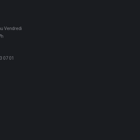
au Vendredi
7h
3 07 01