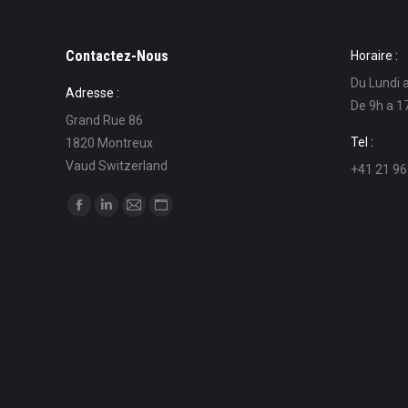
Contactez-Nous
Horaire :
Du Lundi 
Adresse :
De 9h a 1
Grand Rue 86
Tel :
1820 Montreux
Vaud Switzerland
+41 21 96
Find us on:
Facebook
Linkedin
Mail
Website
page
page
page
page
opens
opens
opens
opens
in
in
in
in
new
new
new
new
window
window
window
window