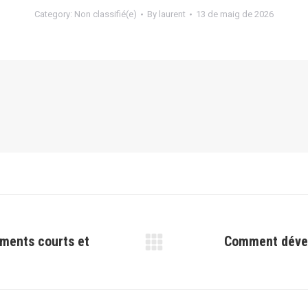
Category:
Non classifié(e)
By
laurent
13 de maig de 2026
ements courts et
Comment dével
Next
post: