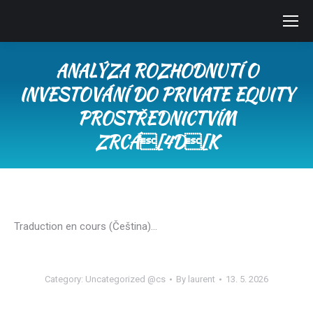
ANALÝZA ROZHODNUTÍ O
INVESTOVÁNÍ DO PRIVATE EQUITY
PROSTŘEDNICTVÍM
ZRCÁ[4D[K
You are here:
Traduction en cours (Čeština)…
Category:
Uncategorized @cs
By
laurent
13. 5. 2026