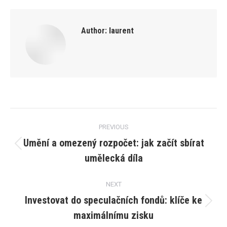
Author:
laurent
Post
PREVIOUS
navigation
Umění a omezený rozpočet: jak začít sbírat
Previous
umělecká díla
post:
NEXT
Investovat do speculačních fondů: klíče ke
Next
maximálnímu zisku
post: