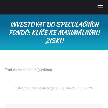
INVESTOVAT DO SPECULAČNÍCH
FONDŮ: KLÍČE KE MAXIMÁLNÍMU
ZISKU
You are here:
Traduction en cours (Čeština)…
Category:
Uncategorized @cs
By
laurent
13. 5. 2026