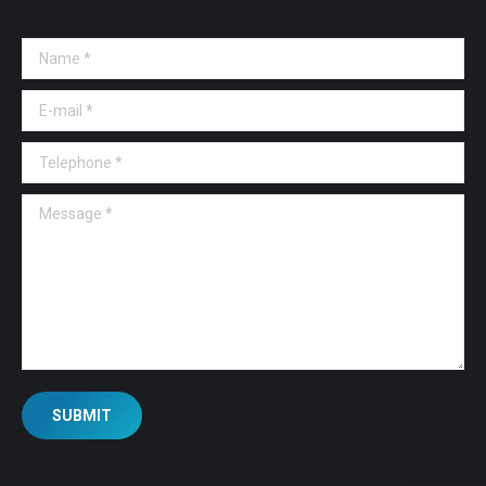
Name *
E-mail *
Telephone *
Message *
SUBMIT