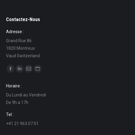
Contactez-Nous
Adresse :
Grand Rue 86
1820 Montreux
Vaud Switzerland
Find us on:
Facebook
Linkedin
Mail
Website
page
page
page
page
Horaire :
opens
opens
opens
opens
Du Lundi au Vendredi
in
in
in
in
De 9h a 17h
new
new
new
new
window
window
window
window
Tel :
+41 21 963 07 01