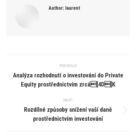
Author:
laurent
Post
PREVIOUS
navigation
Analýza rozhodnutí o investování do Private
Previous
Equity prostřednictvím zrcá[4D[K
post:
NEXT
Rozdílné způsoby snížení vaší daně
Next
prostřednictvím investování
post: