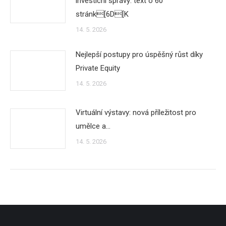
investicní správy: text o 60
stránk[6D[K
14. 5. 2026
Nejlepší postupy pro úspěšný růst díky
Private Equity
14. 5. 2026
Virtuální výstavy: nová příležitost pro
umělce a…
14. 5. 2026