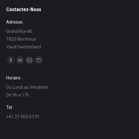
Contactez-Nous
Adresse :
Grand Rue 86
1820 Montreux
Vaud Switzerland
Find us on:
Facebook
Linkedin
Mail
Website
page
page
page
page
Horaire :
opens
opens
opens
opens
Du Lundi au Vendredi
in
in
in
in
De 9h a 17h
new
new
new
new
window
window
window
window
Tel :
+41 21 963 07 01