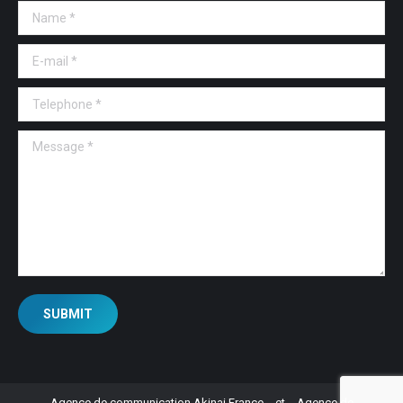
Name *
E-mail *
Telephone *
Message *
SUBMIT
Agence de communication Akinai France
et
Agence de