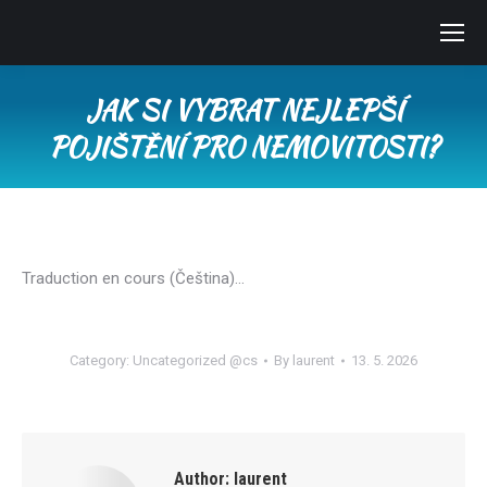
JAK SI VYBRAT NEJLEPŠÍ
POJIŠTĚNÍ PRO NEMOVITOSTI?
You are here:
Traduction en cours (Čeština)…
Category:
Uncategorized @cs
By
laurent
13. 5. 2026
Author:
laurent