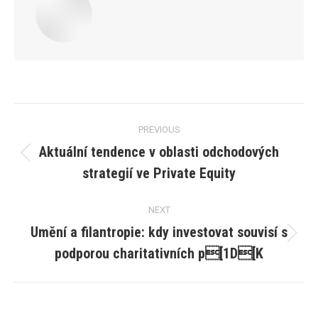
Post
PREVIOUS
navigation
Aktuální tendence v oblasti odchodových
Previous
strategií ve Private Equity
post:
NEXT
Umění a filantropie: kdy investovat souvisí s
Next
podporou charitativních p[1D[K
post: