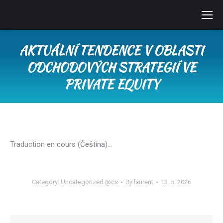
AKTUÁLNÍ TENDENCE V OBLASTI
ODCHODOVÝCH STRATEGIÍ VE
PRIVATE EQUITY
You are here:
Traduction en cours (Čeština)…
Category:
Uncategorized @cs
By
laurent
13. 5. 2026