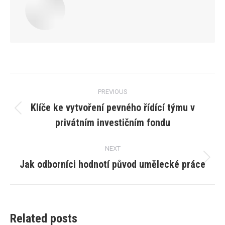
Post
PREVIOUS
navigation
Klíče ke vytvoření pevného řídící týmu v
Previous
privátním investičním fondu
post:
NEXT
Jak odborníci hodnotí původ umělecké práce
Next
post:
Related posts