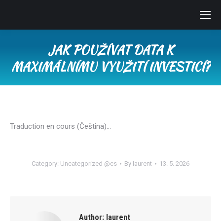
JAK POUŽÍVAT DATA K
MAXIMÁLNÍMU VYUŽITÍ INVESTICÍ?
You are here:
Traduction en cours (Čeština)…
Category:
Uncategorized @cs
By
laurent
13. 5. 2026
Author:
laurent