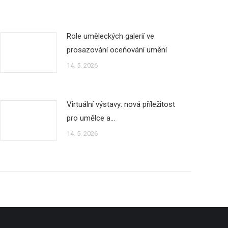
Role uměleckých galerií ve
prosazování oceňování umění
14. 5. 2026
Virtuální výstavy: nová příležitost
pro umělce a…
14. 5. 2026