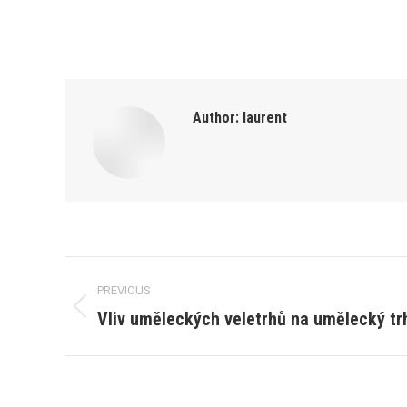
Author:
laurent
Post
PREVIOUS
navigation
Vliv uměleckých veletrhů na umělecký tr
Previous
post: