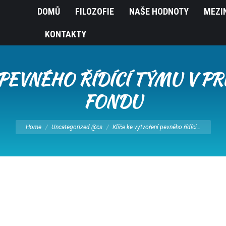
DOMŮ
FILOZOFIE
NAŠE HODNOTY
MEZI
KONTAKTY
 PEVNÉHO ŘÍDÍCÍ TÝMU V PR
FONDU
You are here:
Home
Uncategorized @cs
Klíče ke vytvoření pevného řídící…