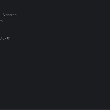
au Vendredi
7h
3 07 01