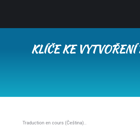
KLÍČE KE VYTVOŘENÍ
Traduction en cours (Čeština)…