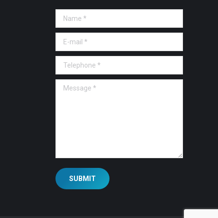
Name *
E-mail *
Telephone *
Message *
SUBMIT