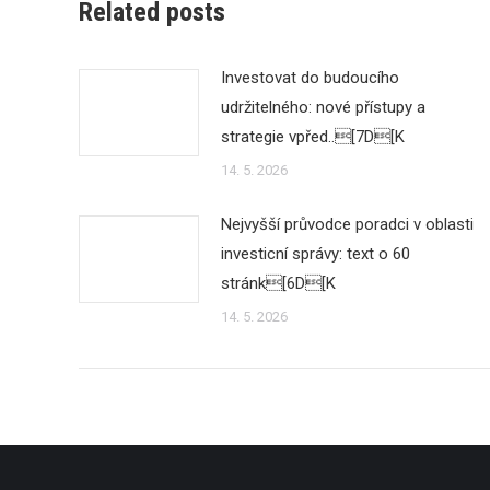
Related posts
Investovat do budoucího
udržitelného: nové přístupy a
strategie vpřed..[7D[K
14. 5. 2026
Nejvyšší průvodce poradci v oblasti
investicní správy: text o 60
stránk[6D[K
14. 5. 2026