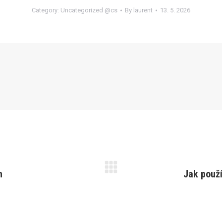
Category:
Uncategorized @cs
By
laurent
13. 5. 2026
h
Jak použí
Next
post: