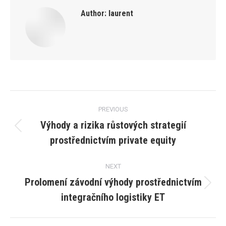
Author:
laurent
Post
PREVIOUS
navigation
Výhody a rizika růstových strategií
Previous
prostřednictvím private equity
post:
NEXT
Prolomení závodní výhody prostřednictvím
Next
integračního logistiky ET
post: