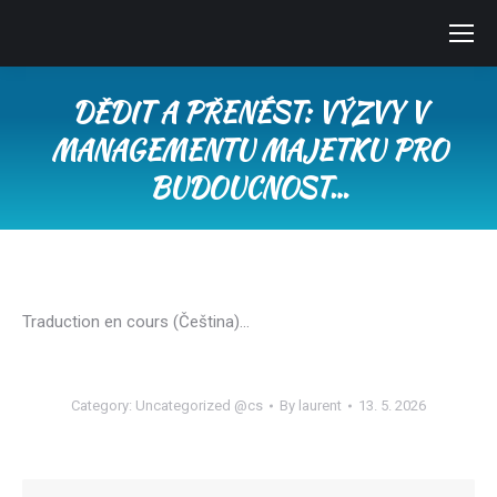
DĚDIT A PŘENÉST: VÝZVY V
MANAGEMENTU MAJETKU PRO
BUDOUCNOST…
You are here:
Traduction en cours (Čeština)…
Category:
Uncategorized @cs
By
laurent
13. 5. 2026