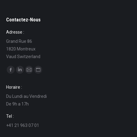
Contactez-Nous
Adresse :
Grand Rue 86
1820 Montreux
Vaud Switzerland
Find us on:
Facebook
Linkedin
Mail
Website
page
page
page
page
Horaire :
opens
opens
opens
opens
Du Lundi au Vendredi
in
in
in
in
De 9h a 17h
new
new
new
new
window
window
window
window
Tel :
+41 21 963 07 01