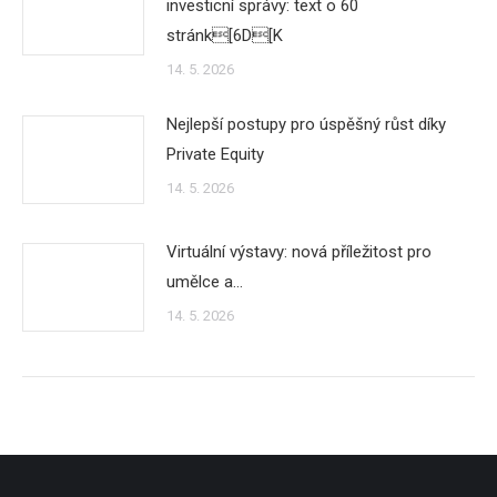
investicní správy: text o 60
stránk[6D[K
14. 5. 2026
Nejlepší postupy pro úspěšný růst díky
Private Equity
14. 5. 2026
Virtuální výstavy: nová příležitost pro
umělce a…
14. 5. 2026