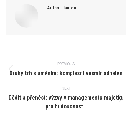
Author:
laurent
Post
PREVIOUS
navigation
Druhý trh s uměním: komplexní vesmír odhalen
Previous
post:
NEXT
Dědit a přenést: výzvy v managementu majetku
Next
pro budoucnost…
post: