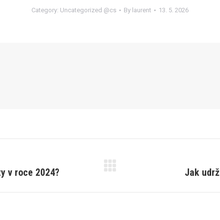
Category:
Uncategorized @cs
By
laurent
13. 5. 2026
ty v roce 2024?
Jak udr
Next
post: