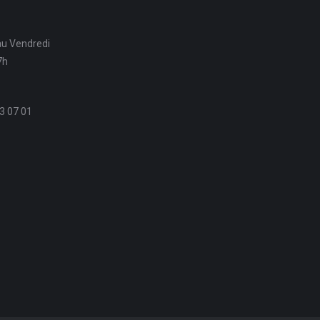
au Vendredi
7h
3 07 01