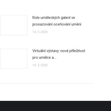
Role uměleckých galerií ve
prosazování oceňování umění
14. 5. 2026
Virtuální výstavy: nová příležitost
pro umělce a…
14. 5. 2026