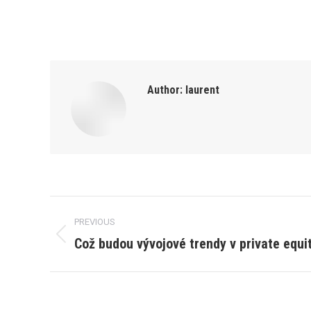
Author:
laurent
Post
PREVIOUS
navigation
Což budou vývojové trendy v private equi
Previous
post: