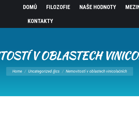
DOMŮ
FILOZOFIE
NAŠE HODNOTY
MEZI
KONTAKTY
TOSTÍ V OBLASTECH VINICO
You are here:
Home
Uncategorized @cs
Nemovitostí v oblastech vinicolačních