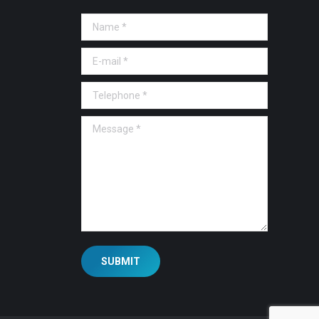
Name *
E-mail *
Telephone *
Message *
SUBMIT