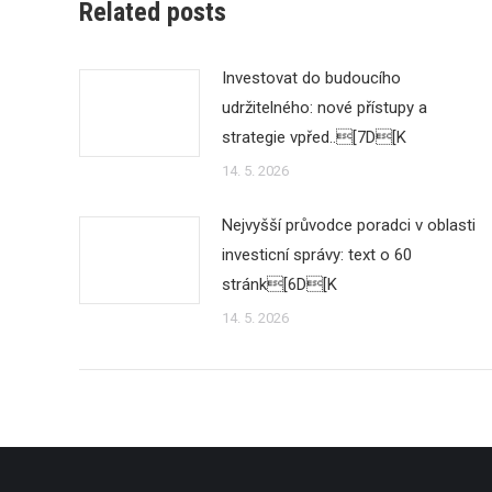
Related posts
Investovat do budoucího
udržitelného: nové přístupy a
strategie vpřed..[7D[K
14. 5. 2026
Nejvyšší průvodce poradci v oblasti
investicní správy: text o 60
stránk[6D[K
14. 5. 2026