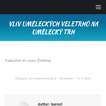
VLIV UMĚLECKÝCH VELETRHŮ NA
UMĚLECKÝ TRH
You are here:
Traduction en cours (Čeština)…
Category:
Uncategorized @cs
By
laurent
13. 5. 2026
Author:
laurent