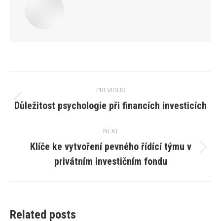
Post
PREVIOUS
navigation
Důležitost psychologie při financích investicích
Previous
post:
NEXT
Klíče ke vytvoření pevného řídící týmu v
Next
privátním investičním fondu
post:
Related posts