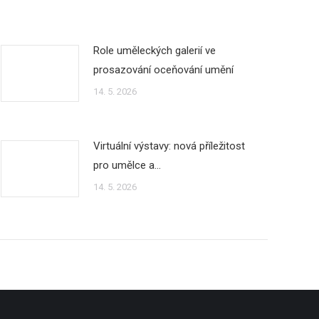
Role uměleckých galerií ve
prosazování oceňování umění
14. 5. 2026
Virtuální výstavy: nová příležitost
pro umělce a…
14. 5. 2026