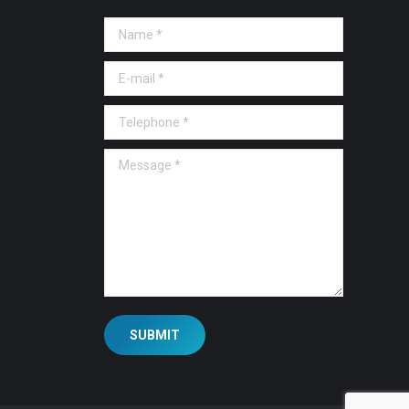
Name *
E-mail *
Telephone *
Message *
SUBMIT