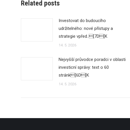
Related posts
Investovat do budoucího
udržitelného: nové přístupy a
strategie vpřed..[7D[K
14. 5. 2026
Nejvyšší průvodce poradci v oblasti
investicní správy: text o 60
stránk[6D[K
14. 5. 2026