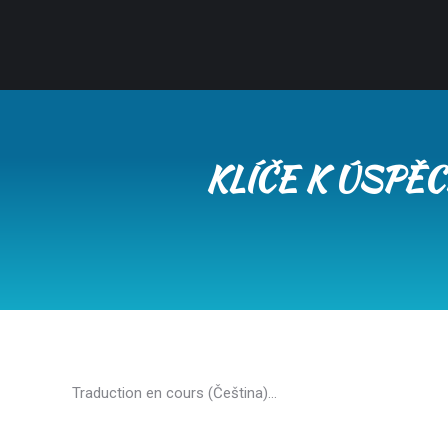
KLÍČE K ÚSPĚ
Traduction en cours (Čeština)…