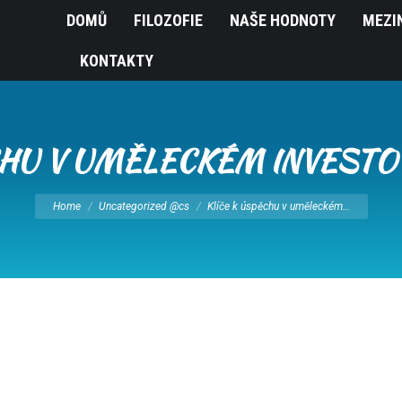
DOMŮ
FILOZOFIE
NAŠE HODNOTY
MEZI
KONTAKTY
CHU V UMĚLECKÉM INVESTO
You are here:
Home
Uncategorized @cs
Klíče k úspěchu v uměleckém…