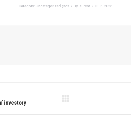
Category:
Uncategorized @cs
By
laurent
13. 5. 2026
í investory
Next
post: