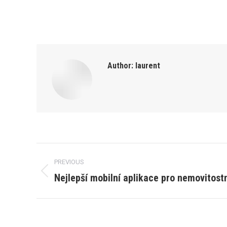
Author:
laurent
Post
PREVIOUS
navigation
Nejlepší mobilní aplikace pro nemovitostn
Previous
post: