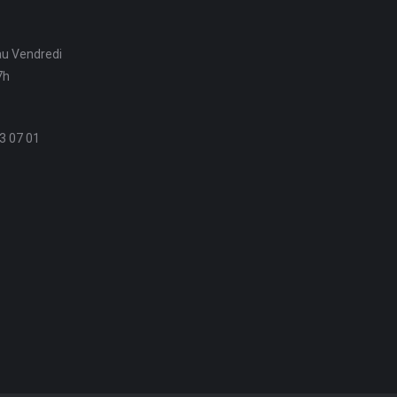
au Vendredi
7h
3 07 01