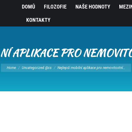
DOMŮ
FILOZOFIE
NAŠE HODNOTY
MEZI
KONTAKTY
NÍ APLIKACE PRO NEMOVIT
You are here:
Home
Uncategorized @cs
Nejlepší mobilní aplikace pro nemovitostní…