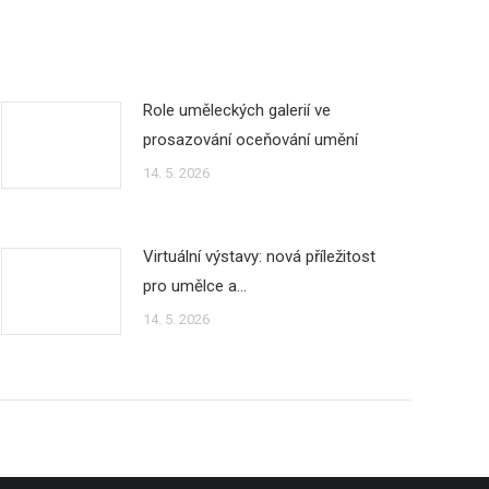
Role uměleckých galerií ve
prosazování oceňování umění
14. 5. 2026
Virtuální výstavy: nová příležitost
pro umělce a…
14. 5. 2026