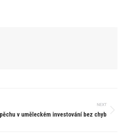
NEXT
spěchu v uměleckém investování bez chyb