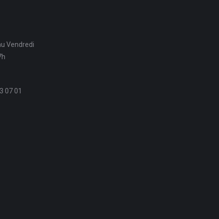
au Vendredi
7h
3 07 01