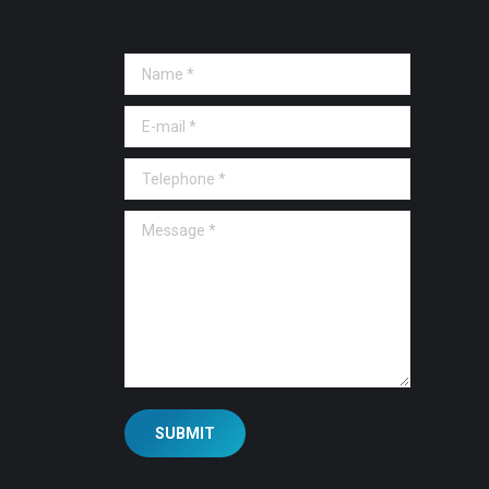
Name *
E-mail *
Telephone *
Message *
SUBMIT