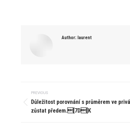
Author:
laurent
Post
PREVIOUS
navigation
Důležitost porovnání s průměrem ve privá
Previous
zůstat předem.[7D[K
post: