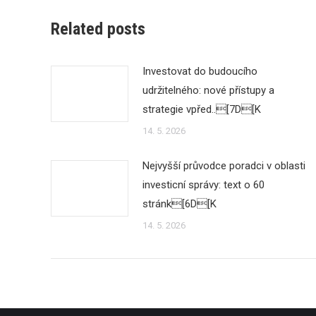
Related posts
Investovat do budoucího
udržitelného: nové přístupy a
strategie vpřed..[7D[K
14. 5. 2026
Nejvyšší průvodce poradci v oblasti
investicní správy: text o 60
stránk[6D[K
14. 5. 2026