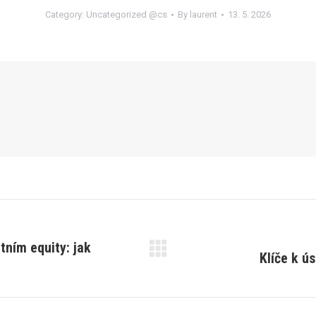
Category:
Uncategorized @cs
By
laurent
13. 5. 2026
tním equity: jak
Klíče k ú
Next
post: