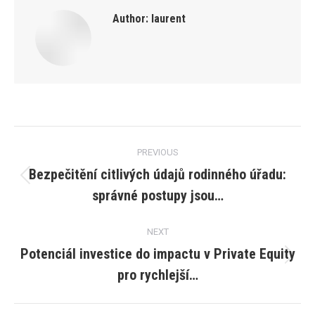
Author:
laurent
Post
PREVIOUS
navigation
Bezpečitění citlivých údajů rodinného úřadu:
Previous
správné postupy jsou…
post:
NEXT
Potenciál investice do impactu v Private Equity
Next
pro rychlejší…
post: