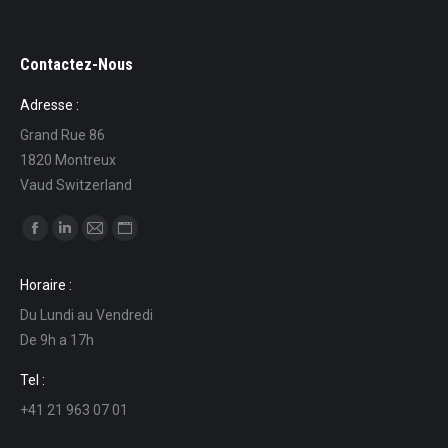
Contactez-Nous
Adresse :
Grand Rue 86
1820 Montreux
Vaud Switzerland
Find us on:
Facebook
Linkedin
Mail
Website
page
page
page
page
Horaire :
opens
opens
opens
opens
Du Lundi au Vendredi
in
in
in
in
De 9h a 17h
new
new
new
new
window
window
window
window
Tel :
+41 21 963 07 01