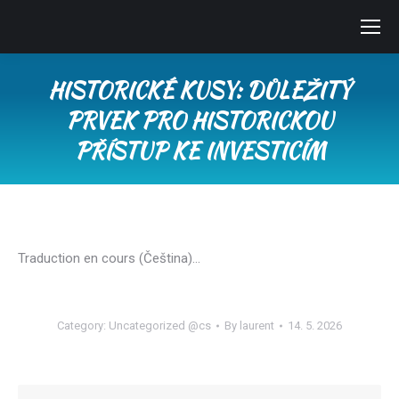
HISTORICKÉ KUSY: DŮLEŽITÝ
PRVEK PRO HISTORICKOU
PŘÍSTUP KE INVESTICÍM
You are here:
Traduction en cours (Čeština)…
Category:
Uncategorized @cs
By
laurent
14. 5. 2026