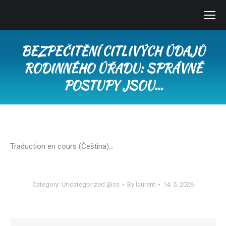
BEZPEČITĚNÍ CITLIVÝCH ÚDAJŮ
RODINNÉHO ÚŘADU: SPRÁVNÉ
POSTUPY JSOU…
You are here:
Traduction en cours (Čeština)…
Category:
Uncategorized @cs
By
laurent
14. 5. 2026