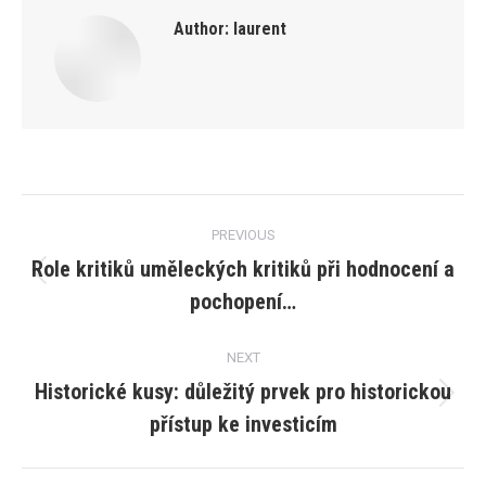
Author:
laurent
Post
PREVIOUS
navigation
Role kritiků uměleckých kritiků při hodnocení a
Previous
pochopení…
post:
NEXT
Historické kusy: důležitý prvek pro historickou
Next
přístup ke investicím
post: