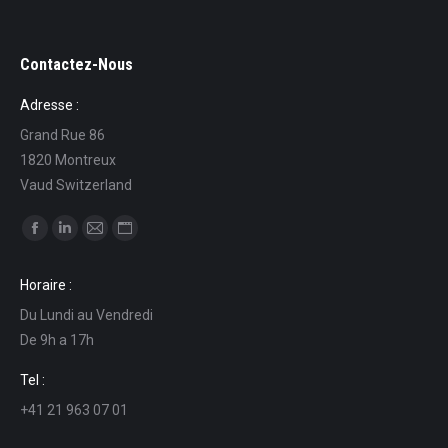
Contactez-Nous
Adresse :
Grand Rue 86
1820 Montreux
Vaud Switzerland
Find us on:
Facebook
Linkedin
Mail
Website
page
page
page
page
Horaire :
opens
opens
opens
opens
Du Lundi au Vendredi
in
in
in
in
De 9h a 17h
new
new
new
new
window
window
window
window
Tel :
+41 21 963 07 01