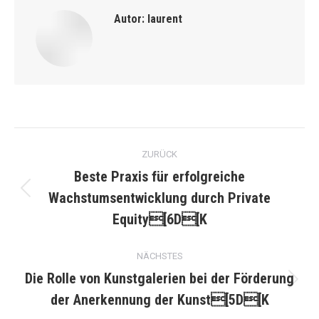
Autor:
laurent
Kommentarnavigation
ZURÜCK
Beste Praxis für erfolgreiche
Wachstumsentwicklung durch Private
Vorheriger
Beitrag:
Equity[6D[K
NÄCHSTES
Die Rolle von Kunstgalerien bei der Förderung
Nächster
der Anerkennung der Kunst[5D[K
Beitrag: