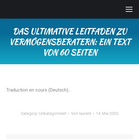
DAS ULTIMATIVE LEITFADEN ZU
VERMÖGENSBERATERN: EIN TEXT
VON 60 SEITEN
Sie befinden sich hier:
Traduction en cours (Deutsch)…
Category:
Unkategorisiert
Von
laurent
14. Mai 2026