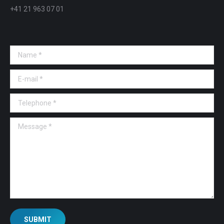
+41 21 963 07 01
Name *
E-mail *
Telephone *
Message *
SUBMIT