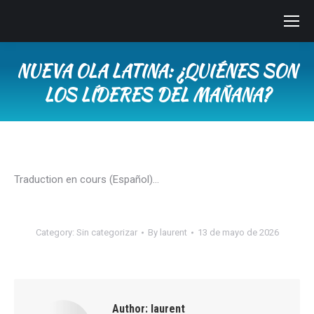
NUEVA OLA LATINA: ¿QUIÉNES SON
LOS LÍDERES DEL MAÑANA?
You are here:
Traduction en cours (Español)…
Category:
Sin categorizar
By
laurent
13 de mayo de 2026
Author:
laurent