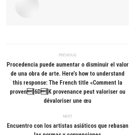
Post
PREVIOUS
navigation
Procedencia puede aumentar o disminuir el valor
de una obra de arte. Here’s how to understand
this response: The French title «Comment la
Previous
post:
proven[6D[K provenance peut valoriser ou
dévaloriser une œu
NEXT
Encuentro con los artistas asiáticos que rebasan
Next
las normas y convenciones