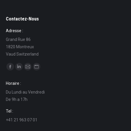
Contactez-Nous
Adresse :
Grand Rue 86
1820 Montreux
Vaud Switzerland
Find us on:
Facebook
Linkedin
Mail
Website
page
page
page
page
Horaire :
opens
opens
opens
opens
Du Lundi au Vendredi
in
in
in
in
De 9h a 17h
new
new
new
new
window
window
window
window
Tel :
+41 21 963 07 01