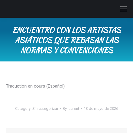
ENCUENTRO CON LOS ARTISTAS
ASIÁTICOS QUE REBASAN LAS
NORMAS Y CONVENCIONES
You are here:
Traduction en cours (Español)…
Category:
Sin categorizar
By
laurent
13 de mayo de 2026