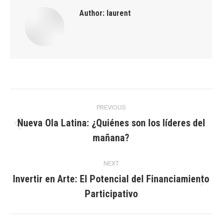
Author:
laurent
Post
PREVIOUS
navigation
Nueva Ola Latina: ¿Quiénes son los líderes del
Previous
mañana?
post:
NEXT
Invertir en Arte: El Potencial del Financiamiento
Next
Participativo
post: