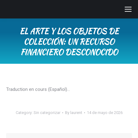
EL ARTE Y LOS OBJETOS DE
COLECCIÓN: UN RECURSO
FINANCIERO DESCONOCIDO
You are here:
Traduction en cours (Español)…
Category:
Sin categorizar
By
laurent
14 de mayo de 2026