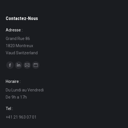
Contactez-Nous
Adresse :
Grand Rue 86
1820 Montreux
Vaud Switzerland
Find us on:
Facebook
Linkedin
Mail
Website
page
page
page
page
Horaire :
opens
opens
opens
opens
Du Lundi au Vendredi
in
in
in
in
De 9h a 17h
new
new
new
new
window
window
window
window
Tel :
+41 21 963 07 01