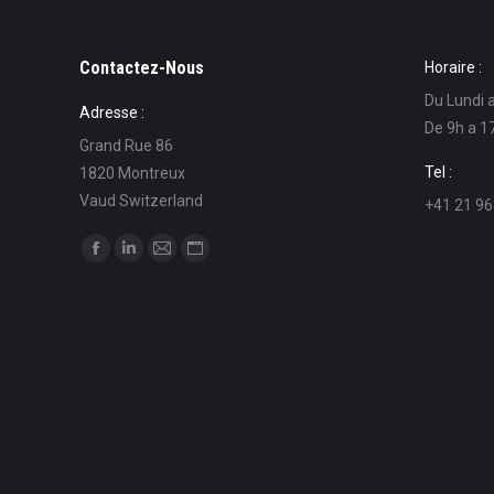
Contactez-Nous
Horaire :
Du Lundi 
Adresse :
De 9h a 1
Grand Rue 86
Tel :
1820 Montreux
Vaud Switzerland
+41 21 96
Find us on:
Facebook
Linkedin
Mail
Website
page
page
page
page
opens
opens
opens
opens
in
in
in
in
new
new
new
new
window
window
window
window