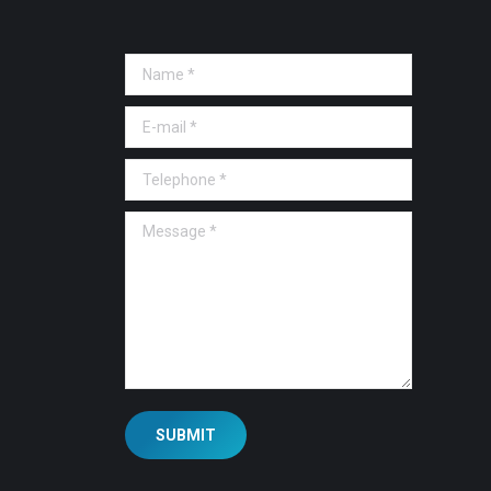
Name *
E-mail *
Telephone *
Message *
SUBMIT