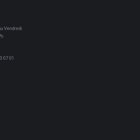
au Vendredi
7h
3 07 01