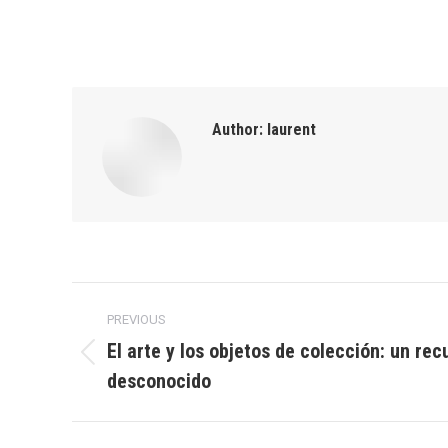
Author:
laurent
Post
PREVIOUS
navigation
El arte y los objetos de colección: un rec
Previous
desconocido
post: