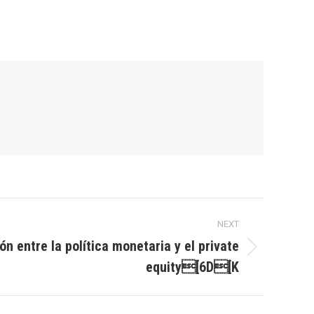
NEXT
ón entre la política monetaria y el private
equity[6D[K