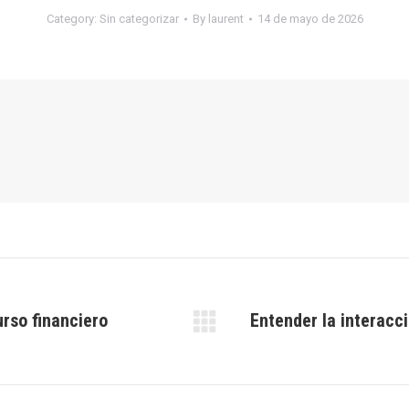
Category:
Sin categorizar
By
laurent
14 de mayo de 2026
urso financiero
Entender la interacci
Next
post: