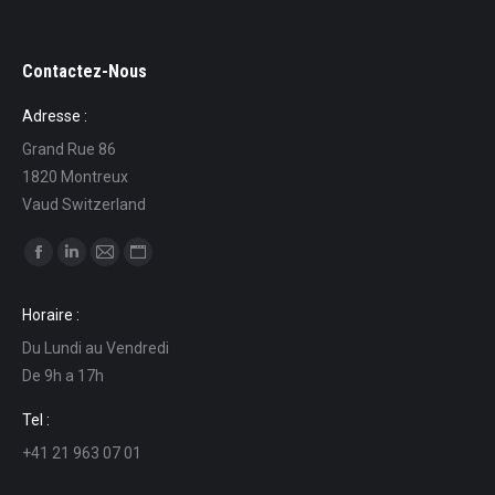
Contactez-Nous
Adresse :
Grand Rue 86
1820 Montreux
Vaud Switzerland
Find us on:
Facebook
Linkedin
Mail
Website
page
page
page
page
Horaire :
opens
opens
opens
opens
Du Lundi au Vendredi
in
in
in
in
De 9h a 17h
new
new
new
new
window
window
window
window
Tel :
+41 21 963 07 01