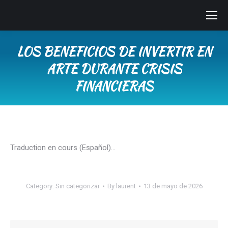
LOS BENEFICIOS DE INVERTIR EN
ARTE DURANTE CRISIS
FINANCIERAS
You are here:
Traduction en cours (Español)…
Category:
Sin categorizar
By
laurent
13 de mayo de 2026