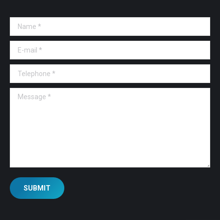
Name *
E-mail *
Telephone *
Message *
SUBMIT