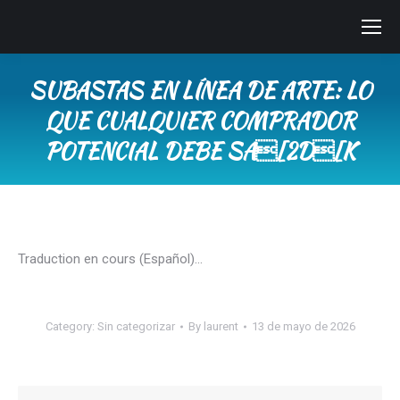
SUBASTAS EN LÍNEA DE ARTE: LO
QUE CUALQUIER COMPRADOR
POTENCIAL DEBE SA[2D[K
You are here:
Traduction en cours (Español)…
Category:
Sin categorizar
By
laurent
13 de mayo de 2026