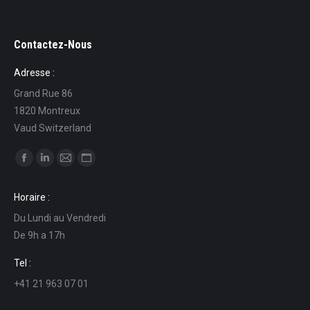
Contactez-Nous
Adresse :
Grand Rue 86
1820 Montreux
Vaud Switzerland
Find us on:
Facebook
Linkedin
Mail
Website
page
page
page
page
Horaire :
opens
opens
opens
opens
Du Lundi au Vendredi
in
in
in
in
De 9h a 17h
new
new
new
new
window
window
window
window
Tel :
+41 21 963 07 01