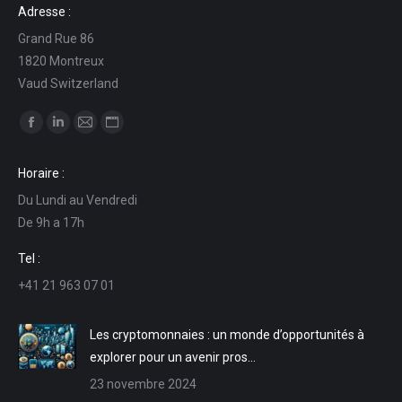
Adresse :
Grand Rue 86
1820 Montreux
Vaud Switzerland
Trouvez nous sur :
La
La
La
La
page
page
page
page
Horaire :
Facebook
LinkedIn
E-
Site
Du Lundi au Vendredi
s'ouvre
s'ouvre
mail
Web
De 9h a 17h
dans
dans
s'ouvre
s'ouvre
une
une
dans
dans
Tel :
nouvelle
nouvelle
une
une
+41 21 963 07 01
fenêtre
fenêtre
nouvelle
nouvelle
fenêtre
fenêtre
Les cryptomonnaies : un monde d’opportunités à
explorer pour un avenir pros…
23 novembre 2024