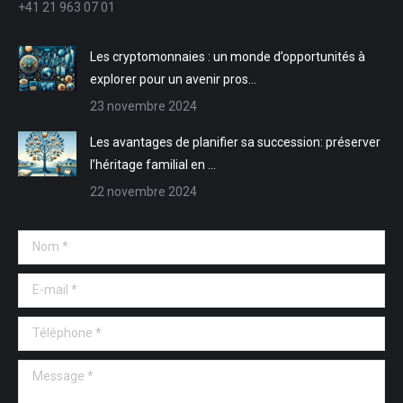
+41 21 963 07 01
fenêtre
fenêtre
nouvelle
nouvelle
fenêtre
fenêtre
Les cryptomonnaies : un monde d’opportunités à
explorer pour un avenir pros…
23 novembre 2024
Les avantages de planifier sa succession: préserver
l’héritage familial en …
22 novembre 2024
Nom *
E-mail *
Téléphone *
Message *