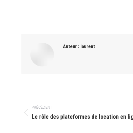
Auteur :
laurent
Navigation
PRÉCÉDENT
article
Le rôle des plateformes de location en li
Article
précédent
: