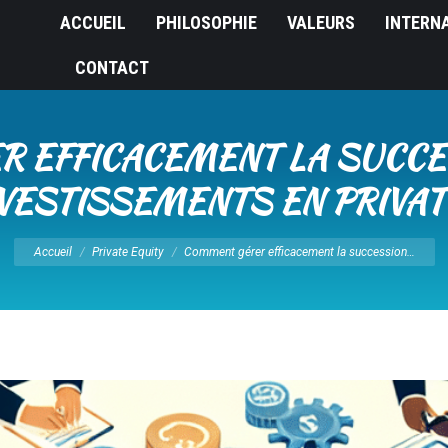
ACCUEIL
PHILOSOPHIE
VALEURS
INTERN
CONTACT
 EFFICACEMENT LA SUCCE
VESTISSEMENTS EN PRIVA
Vous êtes ici :
Accueil
Private Equity
Comment gérer efficacement la succession…