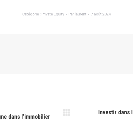
Catégorie :
Private Equity
Par
laurent
7 août 2024
Investir dans 
gne dans lʼimmobilier
Article
suivant
: