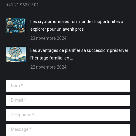
nouvelle
nouvelle
une
une
+41 21 963 07 01
fenêtre
fenêtre
nouvelle
nouvelle
fenêtre
fenêtre
Les cryptomonnaies : un monde d’opportunités à
explorer pour un avenir pros…
23 novembre 2024
Les avantages de planifier sa succession: préserver
l’héritage familial en …
22 novembre 2024
Nom *
E-mail *
Téléphone *
Message *