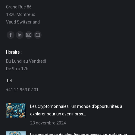
Grand Rue 86
1820 Montreux
Vaud Switzerland
Trouvez nous sur :
La
La
La
La
page
page
page
page
Horaire :
Facebook
LinkedIn
E-
Site
Du Lundi au Vendredi
s'ouvre
s'ouvre
mail
Web
De 9h a 17h
dans
dans
s'ouvre
s'ouvre
une
une
dans
dans
Tel :
nouvelle
nouvelle
une
une
+41 21 963 07 01
fenêtre
fenêtre
nouvelle
nouvelle
fenêtre
fenêtre
Les cryptomonnaies : un monde d’opportunités à
explorer pour un avenir pros…
23 novembre 2024
Les avantages de planifier sa succession: préserver