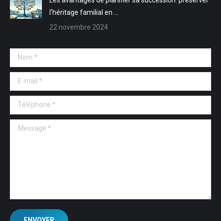
l’héritage familial en …
22 novembre 2024
Nom *
E-mail *
Téléphone *
Message *
ENVOYER