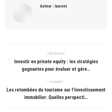
Auteur :
laurent
Navigation
PRÉCÉDENT
article
Investir en private equity : les stratégies
Article
gagnantes pour évaluer et gére…
précédent
:
SUIVANT
Les retombées du tourisme sur l’investissement
Article
immobilier: Quelles perspecti…
suivant
: