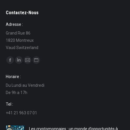
Contactez-Nous
Adresse :
Grand Rue 86
1820 Montreux
Vaud Switzerland
Trouvez nous sur :
La
La
La
La
page
page
page
page
Horaire :
Facebook
LinkedIn
E-
Site
Du Lundi au Vendredi
s'ouvre
s'ouvre
mail
Web
De 9h a 17h
dans
dans
s'ouvre
s'ouvre
une
une
dans
dans
Tel :
nouvelle
nouvelle
une
une
+41 21 963 07 01
fenêtre
fenêtre
nouvelle
nouvelle
fenêtre
fenêtre
Les cryptomonnaies : un monde d’opportunités à