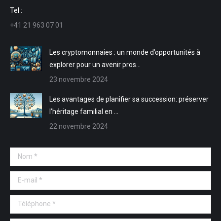
une
une
dans
dans
Tel :
nouvelle
nouvelle
une
une
+41 21 963 07 01
fenêtre
fenêtre
nouvelle
nouvelle
fenêtre
fenêtre
Les cryptomonnaies : un monde d’opportunités à
explorer pour un avenir pros…
23 novembre 2024
Les avantages de planifier sa succession: préserver
l’héritage familial en …
22 novembre 2024
Nom *
E-mail *
Téléphone *