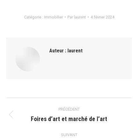
Catégorie :
Immobilier
Par
laurent
4 février 2024
Auteur :
laurent
Navigation
PRÉCÉDENT
article
Foires d’art et marché de l’art
Article
précédent
:
SUIVANT