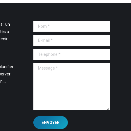
s : un
Nom *
tés à
E-mail *
venir
Téléphone *
Message *
lanifier
server
en …
ENVOYER