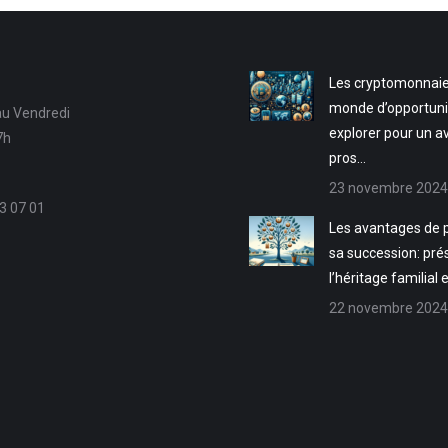
Les cryptomonnaie
monde d’opportuni
au Vendredi
explorer pour un a
7h
pros…
23 novembre 2024
3 07 01
Les avantages de p
sa succession: pré
l’héritage familial 
22 novembre 2024