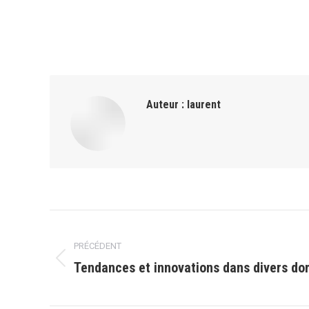
Auteur :
laurent
Navigation
PRÉCÉDENT
article
Tendances et innovations dans divers d
Article
précédent
: