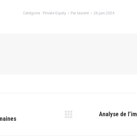
Catégorie :
Private Equity
Par
laurent
26 juin 2024
Analyse de l’im
omaines
Article
suivant
: