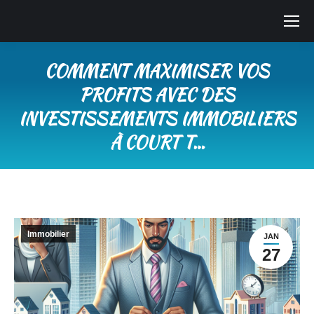
COMMENT MAXIMISER VOS
PROFITS AVEC DES
INVESTISSEMENTS IMMOBILIERS
À COURT T…
Vous êtes ici :
Immobilier
JAN
27