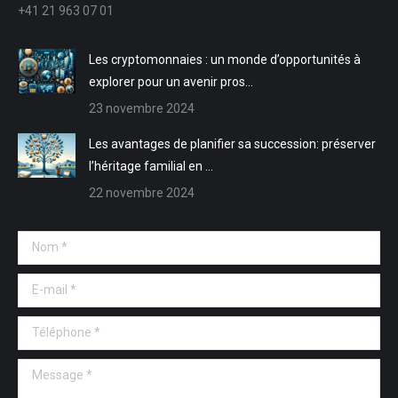
+41 21 963 07 01
fenêtre
fenêtre
nouvelle
nouvelle
fenêtre
fenêtre
Les cryptomonnaies : un monde d’opportunités à
explorer pour un avenir pros…
23 novembre 2024
Les avantages de planifier sa succession: préserver
l’héritage familial en …
22 novembre 2024
Nom *
E-mail *
Téléphone *
Message *