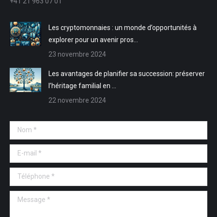
+41 21 963 07 01
fenêtre
fenêtre
nouvelle
nouvelle
fenêtre
fenêtre
Les cryptomonnaies : un monde d’opportunités à
explorer pour un avenir pros…
23 novembre 2024
Les avantages de planifier sa succession: préserver
l’héritage familial en …
22 novembre 2024
Nom *
E-mail *
Téléphone *
Message *