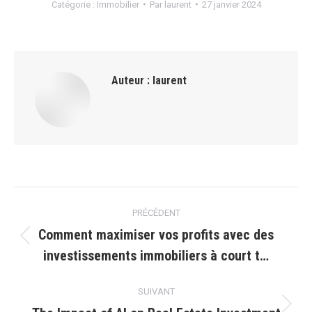
Catégorie :
Immobilier
Par
laurent
27 janvier 2024
Auteur :
laurent
Navigation
PRÉCÉDENT
article
Comment maximiser vos profits avec des
Article
investissements immobiliers à court t…
précédent
:
SUIVANT