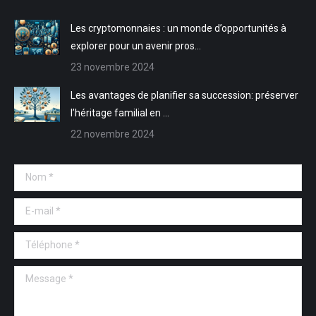
fenêtre
fenêtre
Les cryptomonnaies : un monde d’opportunités à
explorer pour un avenir pros…
23 novembre 2024
Les avantages de planifier sa succession: préserver
l’héritage familial en …
22 novembre 2024
Nom *
E-mail *
Téléphone *
Message *