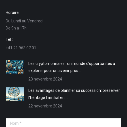
page
page
page
page
Horaire :
Facebook
LinkedIn
E-
Site
Du Lundi au Vendredi
s'ouvre
s'ouvre
mail
Web
De 9h a 17h
dans
dans
s'ouvre
s'ouvre
une
une
dans
dans
Tel :
nouvelle
nouvelle
une
une
+41 21 963 07 01
fenêtre
fenêtre
nouvelle
nouvelle
fenêtre
fenêtre
Les cryptomonnaies : un monde d’opportunités à
explorer pour un avenir pros…
23 novembre 2024
Les avantages de planifier sa succession: préserver
l’héritage familial en …
22 novembre 2024
Nom *