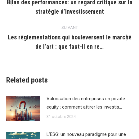
article
Bilan des performances: un regard critique sur la
Article
stratégie d’investissement
précédent
:
SUIVANT
Les réglementations qui bouleversent le marché
Article
de l’art : que faut-il en re…
suivant
:
Related posts
Valorisation des entreprises en private
equity : comment attirer les investis…
31 octobre 2024
L’ESG: un nouveau paradigme pour une