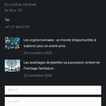
Du Lundi au Vendredi
s'ouvre
s'ouvre
mail
Web
De 9h a 17h
dans
dans
s'ouvre
s'ouvre
une
une
dans
dans
Tel :
nouvelle
nouvelle
une
une
+41 21 963 07 01
fenêtre
fenêtre
nouvelle
nouvelle
fenêtre
fenêtre
Les cryptomonnaies : un monde d’opportunités à
explorer pour un avenir pros…
23 novembre 2024
Les avantages de planifier sa succession: préserver
l’héritage familial en …
22 novembre 2024
Nom *
E-mail *