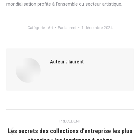
mondialisation profite à l’ensemble du secteur artistique.
Catégorie :
Art
Par
laurent
1 décembre 2024
Auteur :
laurent
Navigation
PRÉCÉDENT
article
Les secrets des collections d’entreprise les plus
Article