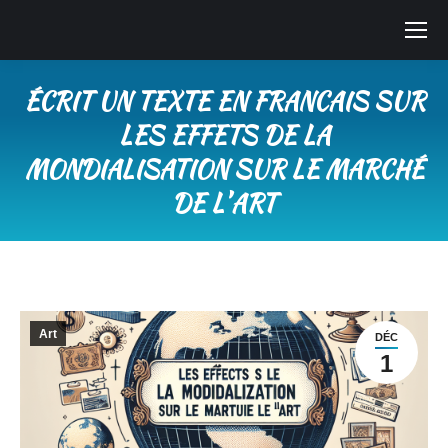
ÉCRIT UN TEXTE EN FRANCAIS SUR
LES EFFETS DE LA
MONDIALISATION SUR LE MARCHÉ
DE LʼART
Vous êtes ici :
Art
DÉC
1