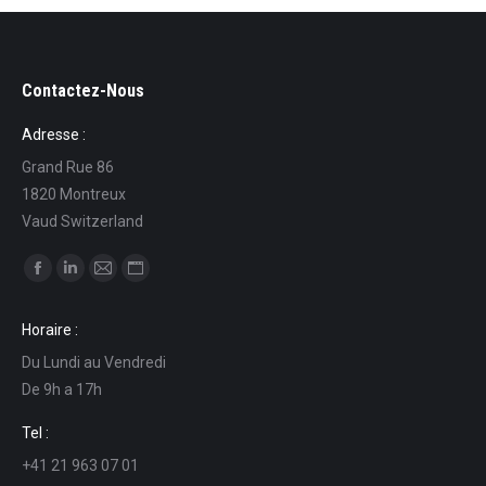
Contactez-Nous
Adresse :
Grand Rue 86
1820 Montreux
Vaud Switzerland
Trouvez nous sur :
La
La
La
La
page
page
page
page
Horaire :
Facebook
LinkedIn
E-
Site
Du Lundi au Vendredi
s'ouvre
s'ouvre
mail
Web
De 9h a 17h
dans
dans
s'ouvre
s'ouvre
une
une
dans
dans
Tel :
nouvelle
nouvelle
une
une
+41 21 963 07 01
fenêtre
fenêtre
nouvelle
nouvelle