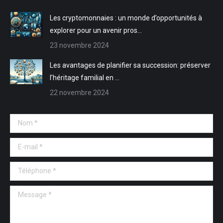
fenêtre
fenêtre
Les cryptomonnaies : un monde d’opportunités à
explorer pour un avenir pros…
23 novembre 2024
Les avantages de planifier sa succession: préserver
l’héritage familial en …
22 novembre 2024
Nom *
E-mail *
Téléphone *
Message *