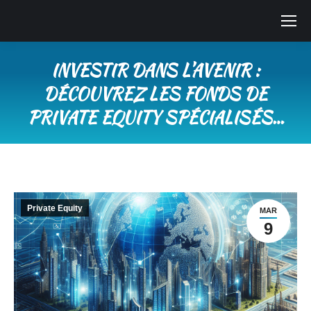
INVESTIR DANS L’AVENIR :
DÉCOUVREZ LES FONDS DE
PRIVATE EQUITY SPÉCIALISÉS…
Vous êtes ici :
Private Equity
MAR
9