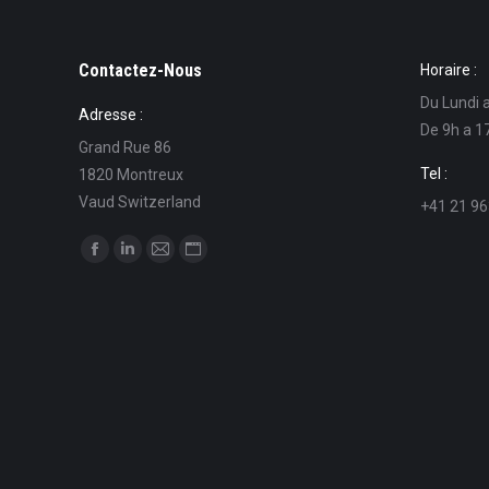
Contactez-Nous
Horaire :
Du Lundi 
Adresse :
De 9h a 1
Grand Rue 86
Tel :
1820 Montreux
Vaud Switzerland
+41 21 96
Trouvez nous sur :
La
La
La
La
page
page
page
page
Facebook
LinkedIn
E-
Site
s'ouvre
s'ouvre
mail
Web
dans
dans
s'ouvre
s'ouvre
une
une
dans
dans
nouvelle
nouvelle
une
une
fenêtre
fenêtre
nouvelle
nouvelle