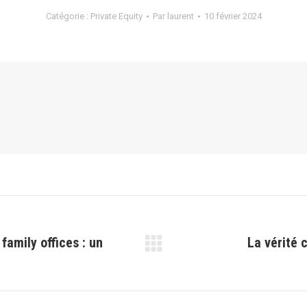
Catégorie :
Private Equity
Par
laurent
10 février 2024
family offices : un
La vérité
Article
suivant
: