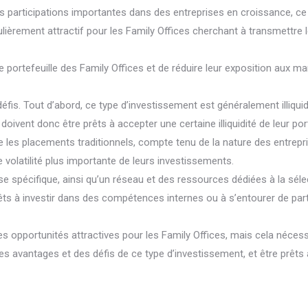
 des participations importantes dans des entreprises en croissance, ce
ulièrement attractif pour les Family Offices cherchant à transmettre l
 le portefeuille des Family Offices et de réduire leur exposition aux ma
éfis. Tout d’abord, ce type d’investissement est généralement illiquid
ivent donc être prêts à accepter une certaine illiquidité de leur port
que les placements traditionnels, compte tenu de la nature des entrepr
 volatilité plus importante de leurs investissements.
ise spécifique, ainsi qu’un réseau et des ressources dédiées à la sélec
êts à investir dans des compétences internes ou à s’entourer de par
 des opportunités attractives pour les Family Offices, mais cela néce
es avantages et des défis de ce type d’investissement, et être prêts 