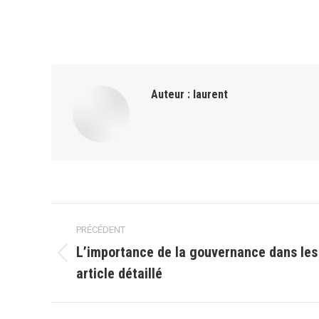
Auteur :
laurent
Navigation
PRÉCÉDENT
article
L’importance de la gouvernance dans les 
Article
article détaillé
précédent
: