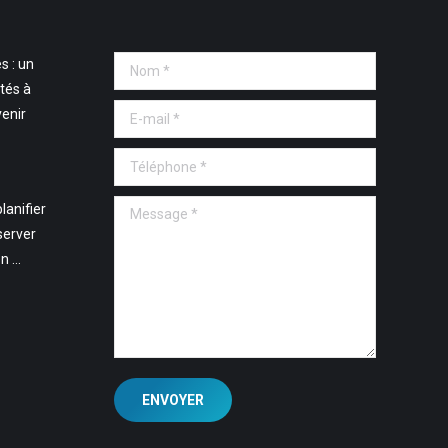
s : un
Nom *
tés à
E-mail *
venir
Téléphone *
Message *
lanifier
server
en …
ENVOYER