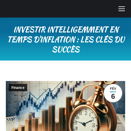
INVESTIR INTELLIGEMMENT EN
TEMPS D’INFLATION : LES CLÉS DU
SUCCÈS
Vous êtes ici :
Finance
FÉV
6