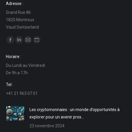
Adresse :
Grand Rue 86
1820 Montreux
Vaud Switzerland
Trouvez nous sur :
La
La
La
La
page
page
page
page
Horaire :
Facebook
LinkedIn
E-
Site
Du Lundi au Vendredi
s'ouvre
s'ouvre
mail
Web
De 9h a 17h
dans
dans
s'ouvre
s'ouvre
une
une
dans
dans
Tel :
nouvelle
nouvelle
une
une
+41 21 963 07 01
fenêtre
fenêtre
nouvelle
nouvelle
fenêtre
fenêtre
Les cryptomonnaies : un monde d’opportunités à
explorer pour un avenir pros…
23 novembre 2024