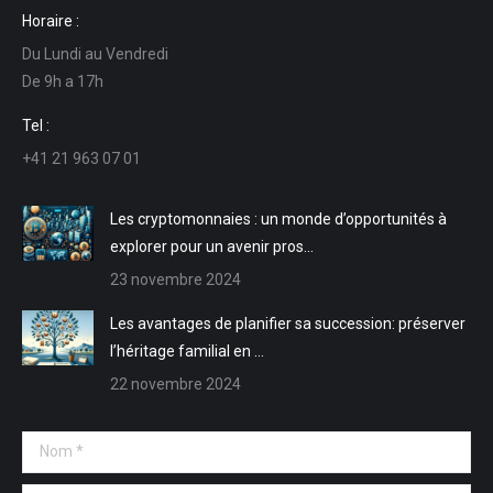
page
page
page
page
Horaire :
Facebook
LinkedIn
E-
Site
Du Lundi au Vendredi
s'ouvre
s'ouvre
mail
Web
De 9h a 17h
dans
dans
s'ouvre
s'ouvre
une
une
dans
dans
Tel :
nouvelle
nouvelle
une
une
+41 21 963 07 01
fenêtre
fenêtre
nouvelle
nouvelle
fenêtre
fenêtre
Les cryptomonnaies : un monde d’opportunités à
explorer pour un avenir pros…
23 novembre 2024
Les avantages de planifier sa succession: préserver
l’héritage familial en …
22 novembre 2024
Nom *