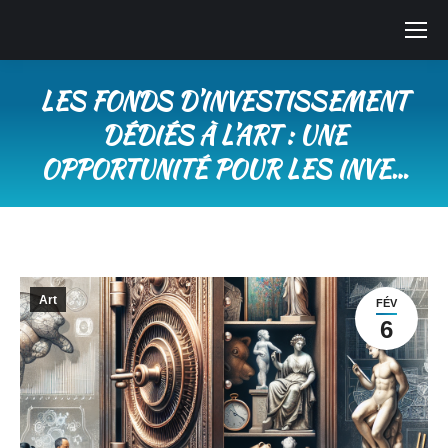
LES FONDS D’INVESTISSEMENT
DÉDIÉS À L’ART : UNE
OPPORTUNITÉ POUR LES INVE…
Vous êtes ici :
Art
FÉV
6