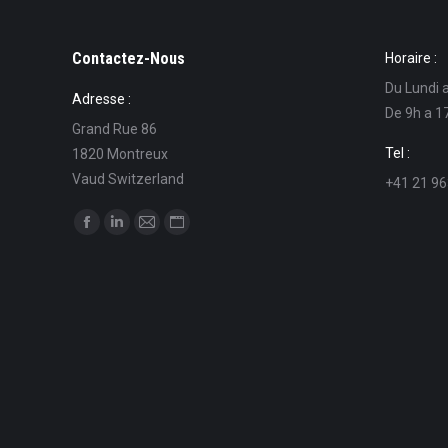
Contactez-Nous
Horaire :
Du Lundi 
Adresse :
De 9h a 1
Grand Rue 86
Tel :
1820 Montreux
Vaud Switzerland
+41 21 96
Trouvez nous sur :
La
La
La
La
page
page
page
page
Facebook
LinkedIn
E-
Site
s'ouvre
s'ouvre
mail
Web
dans
dans
s'ouvre
s'ouvre
une
une
dans
dans
nouvelle
nouvelle
une
une
fenêtre
fenêtre
nouvelle
nouvelle
fenêtre
fenêtre