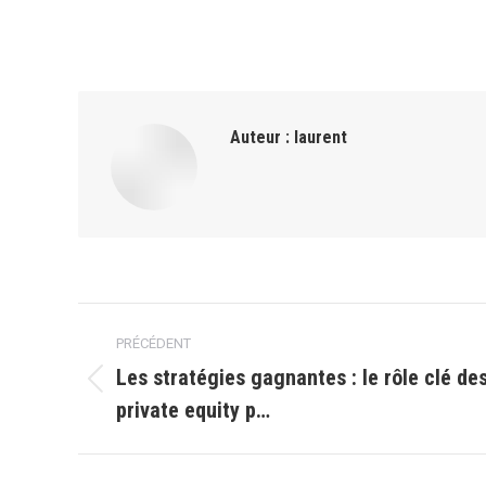
Auteur :
laurent
Navigation
PRÉCÉDENT
article
Les stratégies gagnantes : le rôle clé de
Article
private equity p…
précédent
: