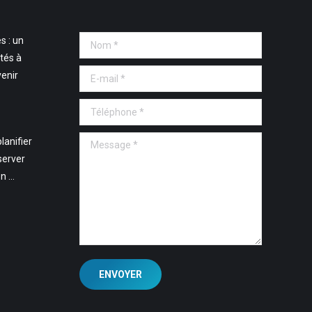
s : un
Nom *
tés à
E-mail *
venir
Téléphone *
Message *
lanifier
server
en …
ENVOYER