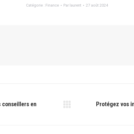
Catégorie :
Finance
Par
laurent
27 août 2024
s conseillers en
Protégez vos in
Article
suivant
: