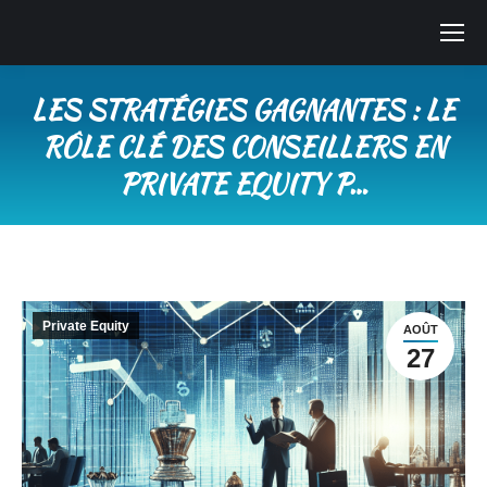
LES STRATÉGIES GAGNANTES : LE
RÔLE CLÉ DES CONSEILLERS EN
PRIVATE EQUITY P…
Vous êtes ici :
Private Equity
AOÛT
27