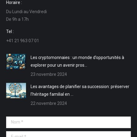
Horaire :
Facebook
LinkedIn
E-
Site
Du Lundi au Vendredi
s'ouvre
s'ouvre
mail
Web
De 9h a 17h
dans
dans
s'ouvre
s'ouvre
une
une
dans
dans
Tel :
nouvelle
nouvelle
une
une
+41 21 963 07 01
fenêtre
fenêtre
nouvelle
nouvelle
fenêtre
fenêtre
Les cryptomonnaies : un monde d’opportunités à
explorer pour un avenir pros…
23 novembre 2024
Les avantages de planifier sa succession: préserver
l’héritage familial en …
22 novembre 2024
Nom *
E-mail *