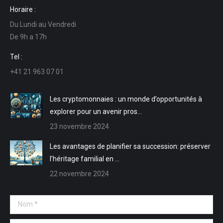
page
page
page
page
Horaire :
Facebook
LinkedIn
E-
Site
Du Lundi au Vendredi
s'ouvre
s'ouvre
mail
Web
De 9h a 17h
dans
dans
s'ouvre
s'ouvre
une
une
dans
dans
Tel :
nouvelle
nouvelle
une
une
+41 21 963 07 01
fenêtre
fenêtre
nouvelle
nouvelle
fenêtre
fenêtre
Les cryptomonnaies : un monde d’opportunités à
explorer pour un avenir pros…
23 novembre 2024
Les avantages de planifier sa succession: préserver
l’héritage familial en …
22 novembre 2024
Nom *