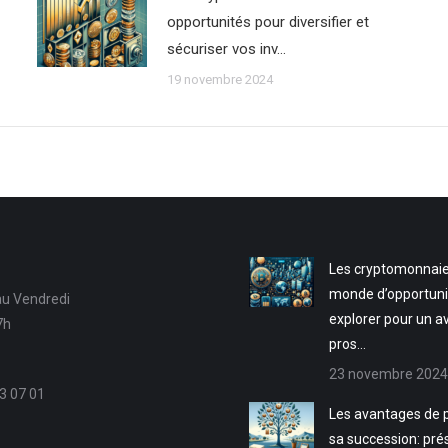
opportunités pour diversifier et
sécuriser vos inv…
19 novembre 2024
Les cryptomonnaie
monde d’opportuni
au Vendredi
explorer pour un a
7h
pros…
23 novembre 2024
3 07 01
Les avantages de p
sa succession: pré