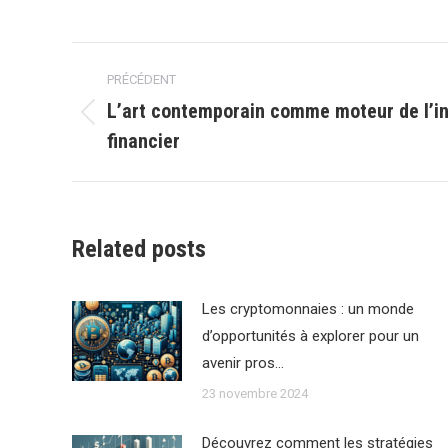
Navigation
PRÉCÉDENT
article
L’art contemporain comme moteur de l’i
Article
financier
précédent
:
Related posts
Les cryptomonnaies : un monde
d’opportunités à explorer pour un
avenir pros…
23 novembre 2024
Découvrez comment les stratégies