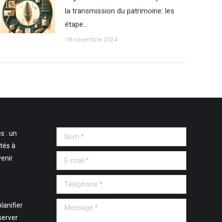
la transmission du patrimoine: les
étape…
18 novembre 2024
s : un
Nom *
tés à
E-mail *
venir
Téléphone *
Message *
lanifier
server