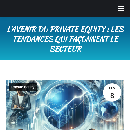
L’AVENIR DU PRIVATE EQUITY : LES
TENDANCES QUI FAÇONNENT LE
SECTEUR
Vous êtes ici :
Private Equity
FÉV
8