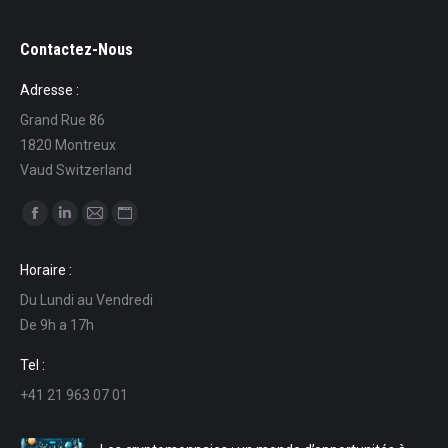
Contactez-Nous
Adresse :
Grand Rue 86
1820 Montreux
Vaud Switzerland
Trouvez nous sur :
La
La
La
La
page
page
page
page
Horaire :
Facebook
LinkedIn
E-
Site
Du Lundi au Vendredi
s'ouvre
s'ouvre
mail
Web
De 9h a 17h
dans
dans
s'ouvre
s'ouvre
une
une
dans
dans
Tel :
nouvelle
nouvelle
une
une
+41 21 963 07 01
fenêtre
fenêtre
nouvelle
nouvelle
fenêtre
fenêtre