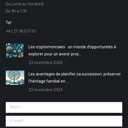
Du Lundi au Vendredi
s'ouvre
s'ouvre
mail
Web
De 9h a 17h
dans
dans
s'ouvre
s'ouvre
une
une
dans
dans
Tel :
nouvelle
nouvelle
une
une
+41 21 963 07 01
fenêtre
fenêtre
nouvelle
nouvelle
fenêtre
fenêtre
Les cryptomonnaies : un monde d’opportunités à
explorer pour un avenir pros…
23 novembre 2024
Les avantages de planifier sa succession: préserver
l’héritage familial en …
22 novembre 2024
Nom *
E-mail *