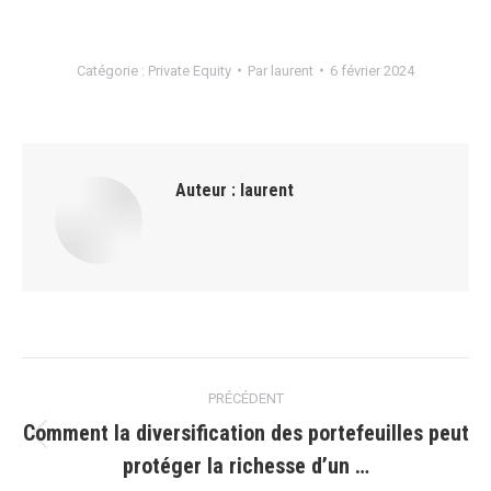
Catégorie :
Private Equity
Par
laurent
6 février 2024
Auteur :
laurent
Navigation
PRÉCÉDENT
article
Comment la diversification des portefeuilles peut
Article
protéger la richesse d’un …
précédent