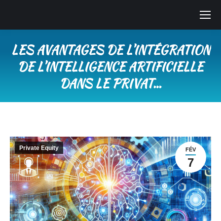
LES AVANTAGES DE L’INTÉGRATION
DE L’INTELLIGENCE ARTIFICIELLE
DANS LE PRIVAT…
Vous êtes ici :
Private Equity
FÉV
7