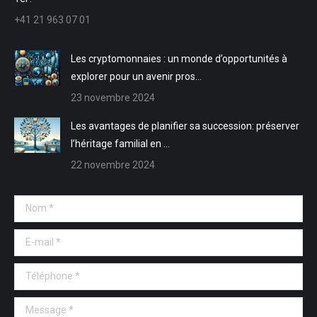
nouvelle
nouvelle
une
une
+41 21 963 07 01
fenêtre
fenêtre
nouvelle
nouvelle
fenêtre
fenêtre
Les cryptomonnaies : un monde d’opportunités à
explorer pour un avenir pros…
23 novembre 2024
Les avantages de planifier sa succession: préserver
l’héritage familial en …
22 novembre 2024
Nom *
E-mail *
Téléphone *
Message *