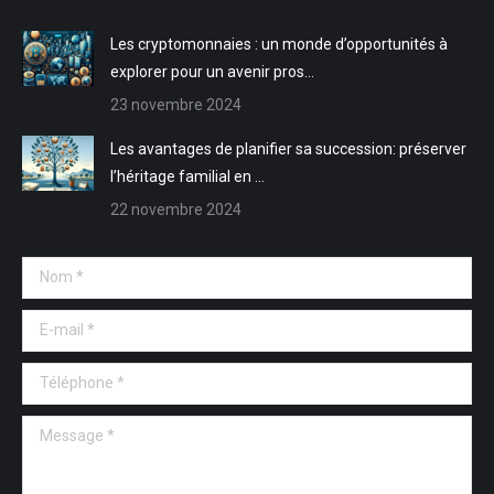
fenêtre
fenêtre
Les cryptomonnaies : un monde d’opportunités à
explorer pour un avenir pros…
23 novembre 2024
Les avantages de planifier sa succession: préserver
l’héritage familial en …
22 novembre 2024
Nom *
E-mail *
Téléphone *
Message *