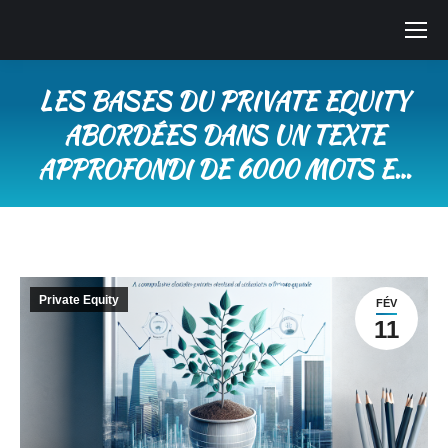
LES BASES DU PRIVATE EQUITY
ABORDÉES DANS UN TEXTE
APPROFONDI DE 6000 MOTS E…
Vous êtes ici :
Private Equity
FÉV
11