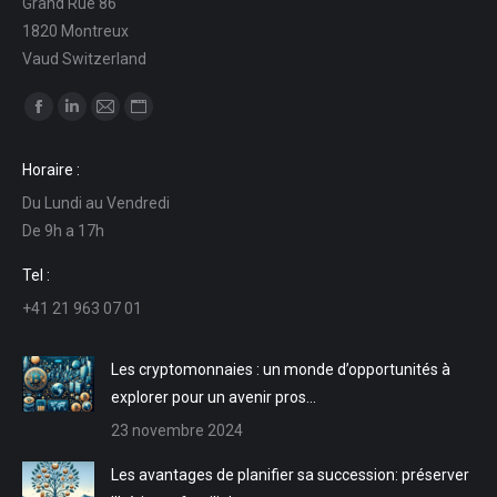
Grand Rue 86
1820 Montreux
Vaud Switzerland
Trouvez nous sur :
La
La
La
La
page
page
page
page
Horaire :
Facebook
LinkedIn
E-
Site
Du Lundi au Vendredi
s'ouvre
s'ouvre
mail
Web
De 9h a 17h
dans
dans
s'ouvre
s'ouvre
une
une
dans
dans
Tel :
nouvelle
nouvelle
une
une
+41 21 963 07 01
fenêtre
fenêtre
nouvelle
nouvelle
fenêtre
fenêtre
Les cryptomonnaies : un monde d’opportunités à
explorer pour un avenir pros…
23 novembre 2024
Les avantages de planifier sa succession: préserver