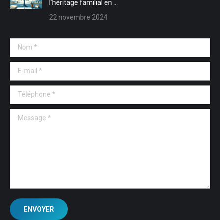
l’héritage familial en …
22 novembre 2024
Nom *
E-mail *
Téléphone *
Message *
ENVOYER